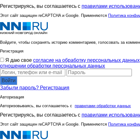
Аврора*
Азбука оз
Регистрируясь, вы соглашаетесь с
правилами использовани
Этот сайт защищен reCAPTCHA и Google. Применяются
Политика конфи
К*Р*О*К*И*Д
К@мели
Войдите, чтобы сохранять историю комментариев, голосовать за коммен
Регистрация
Леди81
ЛенаС
Я даю свое
согласие на обработку персональных данных
отношении обработки персональных данных
Войти
Оксанааа
Окса
Забыли пароль?
Регистрация
Авторизация
Авторизовываясь, вы соглашаетесь с
правилами обработки данных
УУддааччаа
Васел
Регистрируясь, вы соглашаетесь с
правилами использовани
Этот сайт защищен reCAPTCHA и Google. Применяются
Политика конфи