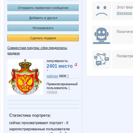
Angelina2307
AnnaSi
Этот блог
Отправить приватное сообщение
блогеров
.
Добавить в друзья
Игнорировать
Iriska89
Katena9
Посетит
Сделать подарок
Совместная покупка: сбор предоплаты,
раздачи
MODNO
Marionn
Посмотре
популярность:
-2
2401 место
↓
рейтинг
6808
?
NatusM
Nayad
Привилегированный
пользователь
5
уровня
Shark1
Stella6
Статистика портрета:
сейчас просматривают портрет - 0
зарегистрированные пользователи