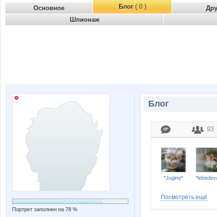
Блог
( 0 )
Основное
Др
Шпионаж
Блог
93
*Jugine*
*lebedev
Посмотреть ещё
Портрет заполнен на 78 %