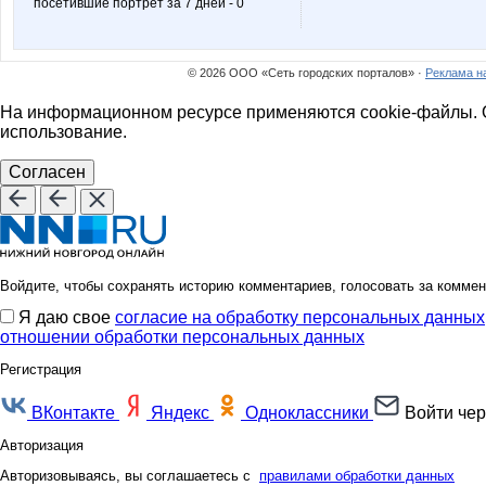
посетившие портрет за 7 дней - 0
anusha21
azaliya
© 2026 ООО «Сеть городских порталов» ·
Реклама н
innochkak
irina*nn
На информационном ресурсе применяются cookie-файлы. О
использование.
Согласен
lina77
mapiks
Войдите, чтобы сохранять историю комментариев, голосовать за коммен
reklamka
remez1
Я даю свое
согласие на обработку персональных данных
отношении обработки персональных данных
Регистрация
vfhfxtd
vishe
ВКонтакте
Яндекс
Одноклассники
Войти чер
Авторизация
Авторизовываясь, вы соглашаетесь с
правилами обработки данных